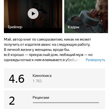
Трейлер
Кадры
Мэй, автор книг по саморазвитию, никак не может
получить от издателя аванс на следующую работу.
В личной жизни у женщины, вроде бы,
всё хорошо — прекрасный дом, любящий муж — но
однажды ночью к ним вламывается убийца в маске.
Развернуть
Супруг, кажется, этим совершенно не удивлён, да и
полиция не спешит искать подозреваемого. После
4.6
небольшой ссоры муж внезапно уходит из дома,
Кинопоиск
Мэй остаётся одна, а вооружённый псих с ножом каждую
1 763
ночь продолжает пытаться её убить.
2
Рецензии