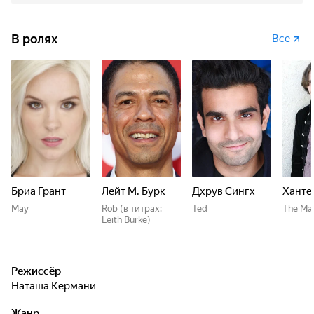
В ролях
Все
Бриа Грант
Лейт М. Бурк
Дхрув Сингх
Ханте
May
Rob (в титрах:
Ted
The Ma
Leith Burke)
Режиссёр
Наташа Кермани
Жанр