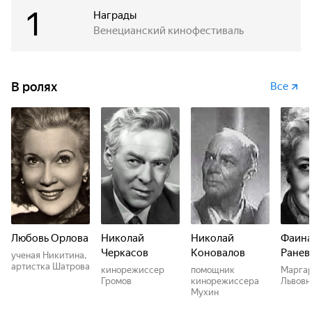
1
Награды
Венецианский кинофестиваль
В ролях
Все
Любовь Орлова
Николай
Николай
Фаин
Черкасов
Коновалов
Ранев
ученая Никитина,
артистка Шатрова
кинорежиссер
помощник
Марга
Громов
кинорежиссера
Львовн
Мухин