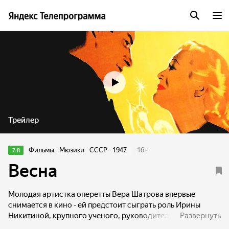
Трейлер
Фильмы
Мюзикл
СССР
1947
16
+
7.8
Весна
Молодая артистка оперетты Вера Шатрова впервые
снимается в кино - ей предстоит сыграть роль Ирины
Никитиной, крупного ученого, руководителя Института
Развернуть
солнца. Благодаря удивительному внешнему сходству