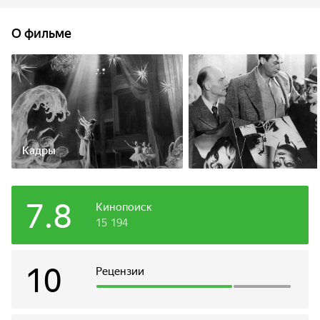
Никитина и Шатрова постоянно оказываются в самых
невероятных ситуациях, и каждая встречает свою любовь.
О фильме
Кадры
7.8
Кинопоиск
15 194
10
Рецензии