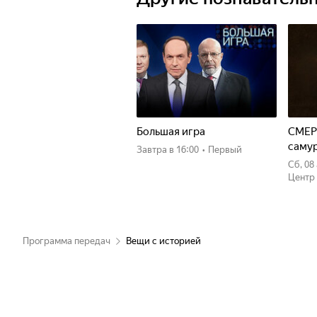
Большая игра
СМЕР
саму
Завтра
в 16:00
•
Первый
сб, 0
Центр
Программа передач
Вещи с историей