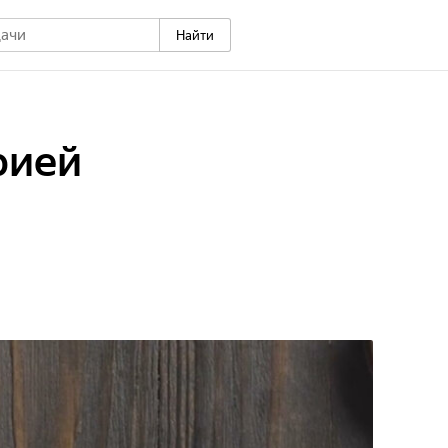
Найти
рией