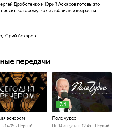
ергей Дроботенко и Юрий Аскаров готовы это
 проект, которому, как и любви, все возрасты
о
,
Юрий Аскаров
ьные передачи
7.4
дня вечером
Поле чудес
а
в 14:35
•
Первый
пт, 14 августа
в 12:45
•
Первый