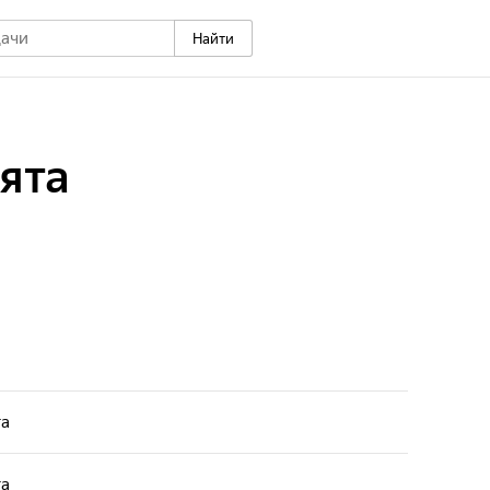
Найти
ята
та
та