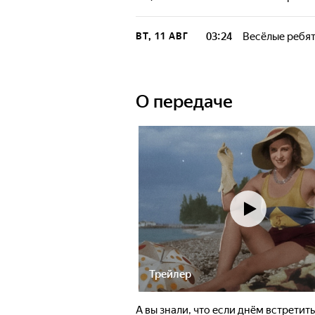
03:24
Весёлые ребя
ВТ, 11 АВГ
О передаче
Трейлер
А вы знали, что если днём встретит