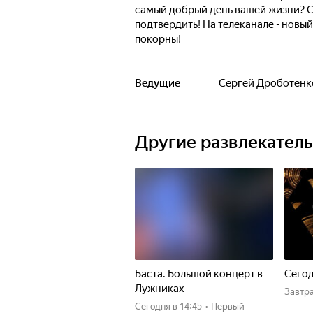
самый добрый день вашей жизни? С
подтвердить! На телеканале - новый
покорны!
Ведущие
Сергей Дроботенк
Другие развлекател
Баста. Большой концерт в
Сего
Лужниках
Завтр
Сегодня
в 14:45
•
Первый