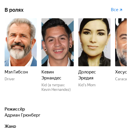
В ролях
Все
Мэл Гибсон
Кевин
Долорес
Хесус
Эрнандес
Эредия
Driver
Caraca
Kid (в титрах:
Kid's Mom
Kevin Hernandez)
Режиссёр
Адриан Грюнберг
Жанр