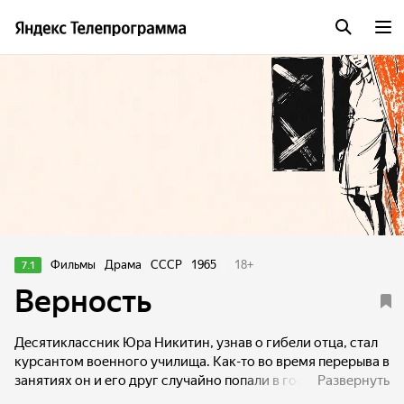
Фильмы
Драма
СССР
1965
18
+
7.1
Верность
Десятиклассник Юра Никитин, узнав о гибели отца, стал
курсантом военного училища. Как-то во время перерыва в
занятиях он и его друг случайно попали в гости к девушке,
Развернуть
которая им давно нравилась. Никитин и Зоя полюбили