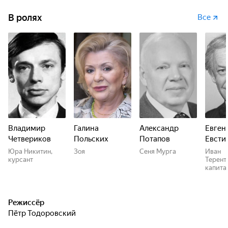
В ролях
Все
Владимир
Галина
Александр
Евген
Четвериков
Польских
Потапов
Евсти
Юра Никитин,
Зоя
Сеня Мурга
Иван
курсант
Терент
капита
Режиссёр
Пётр Тодоровский