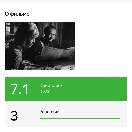
друг друга. Робким и нежным было это чувство. Вскоре
курсантов отправили на фронт. Мелькают в окнах поезда
О фильме
сожженные деревья, израненные войной леса,
разрушенные города. Юра вспоминает любимую, которой
так и не успел сказать всего, что хотелось. А потом был
фронт, и лейтенант Никитин повел роту в свою первую
атаку...
7.1
Кинопоиск
3 660
3
Рецензии