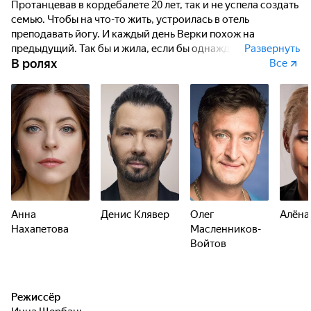
Протанцевав в кордебалете 20 лет, так и не успела создать
семью. Чтобы на что-то жить, устроилась в отель
преподавать йогу. И каждый день Верки похож на
предыдущий. Так бы и жила, если бы однажды в их город
Развернуть
В ролях
не приехал экспериментальный испанский театр
Все
«Фламенко» с балетом «Кармен».
Анна
Денис Клявер
Олег
Алёна
Нахапетова
Масленников-
Войтов
Режиссёр