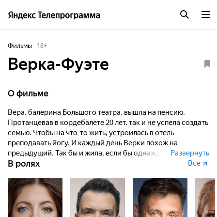
Фильмы
18
+
Верка-Фуэте
О фильме
Вера, балерина Большого театра, вышла на пенсию.
Протанцевав в кордебалете 20 лет, так и не успела создать
семью. Чтобы на что-то жить, устроилась в отель
преподавать йогу. И каждый день Верки похож на
предыдущий. Так бы и жила, если бы однажды в их город
Развернуть
В ролях
не приехал экспериментальный испанский театр
Все
«Фламенко» с балетом «Кармен».