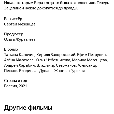
Илья, с которым Вера когда-то была в отношениях. Теперь
Зацепиной нужно докопаться до правды.
Режиссёр
Сергей Мезенцев
Продюсер
Ольга Журавлёва
В ролях
Татьяна Казючиц
,
Кирилл Запорожский
,
Ефим Петрунин
,
Алёна Малахова
,
Юлия Чеботникова
,
Марина Мезенцева
,
Андрей Харыбин
,
Владимир Стержаков
,
Александр
Песков
,
Владислав Дунаев
,
Жанетта Гурская
Страна и год
Россия, 2021
Другие фильмы