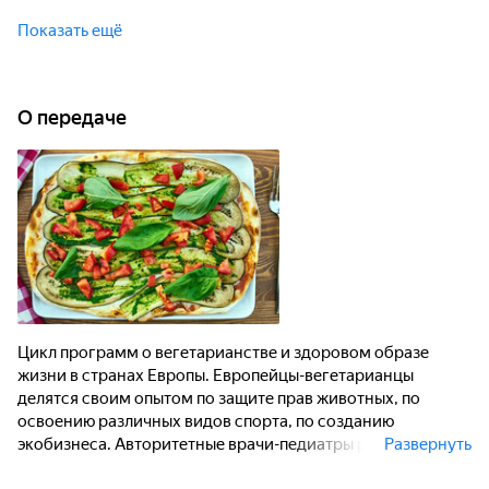
Европейцы-вегетарианцы делятся своим опытом по
защите прав животных. Авторитетные врачи-педиатры
Показать ещё
рассказывают, как вырастить здоровых детей, а учёные
знакомят с открытиями в области медицины и диетологии.
О передаче
Цикл программ о вегетарианстве и здоровом образе
жизни в странах Европы. Европейцы-вегетарианцы
делятся своим опытом по защите прав животных, по
освоению различных видов спорта, по созданию
экобизнеса. Авторитетные врачи-педиатры рассказывают,
Развернуть
как вырастить здоровых детей, ученые знакомят с