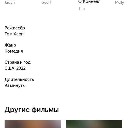
О’Коннелл
Jaclyn
Geoff
Molly
Tim
Режиссёр
Том Харп
Жанр
комедия
Страна и год
США, 2022
Длительность
93 минуты
Другие фильмы