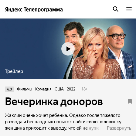
Трейлер
Фильмы
Комедия
США
2022
18
+
6.3
Вечеринка доноров
Жаклин очень хочет ребенка. Однако после тяжелого
развода и бесплодных попыток найти свою половинку
женщина приходит к выводу, что ей не нужен муж, чтобы
Развернуть
стать матерью. Жаклин и ее лучшие друзья разрабатывают