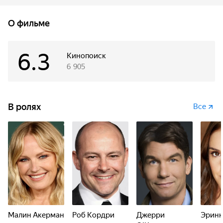
план, как забеременеть на особенной вечеринке.
О фильме
6.3
Кинопоиск
6 905
В ролях
Все
Малин Акерман
Роб Кордри
Джерри
Эринн