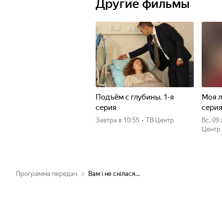
Другие фильмы
Подъём с глубины. 1-я
Моя л
серия
сери
Завтра
в 10:55
•
ТВ Центр
вс, 09
Центр
Программа передач
Вам і не снілася...