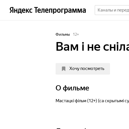
Фильмы
12
+
Вам і не сніла
Хочу посмотреть
О фильме
Мастацкі фільм (12+) (са скрытымі су