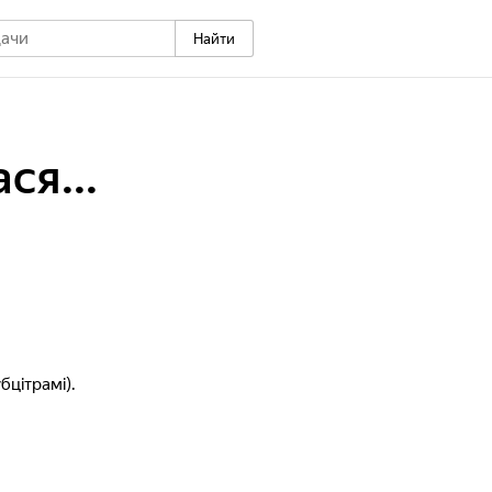
Найти
ся...
бцітрамі).