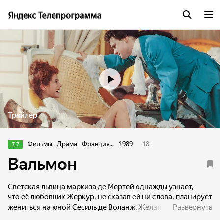
Трейлер
Фильмы
Драма
Франция...
1989
18
+
7.7
Вальмон
Светская львица маркиза де Мертей однажды узнает,
что её любовник Жеркур, не сказав ей ни слова, планирует
жениться на юной Сесиль де Воланж. Желая отомстить
Развернуть
ему, Мертей уговаривает своего близкого знакомого