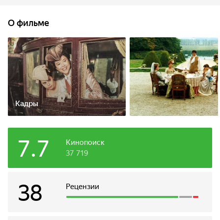
виконта де Вальмона совратить девушку. Тот поначалу
отказывается, заявляя, что влюблен в мадам де Турвель,
О фильме
бережно хранящую верность мужу. Маркиза предлагает
Вальмону пари: если он добьется своего с мадам
де Турвель, то она отдастся ему; если же нет — то виконт
должен будет отправиться в монастырь и покаяться.
Кадры
7.7
Кинопоиск
37 719
38
Рецензии