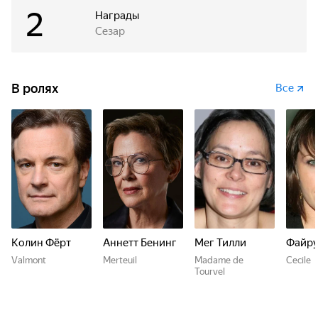
2
Награды
Сезар
В ролях
Все
Колин Фёрт
Аннетт Бенинг
Мег Тилли
Файру
Valmont
Merteuil
Madame de
Cecile
Tourvel