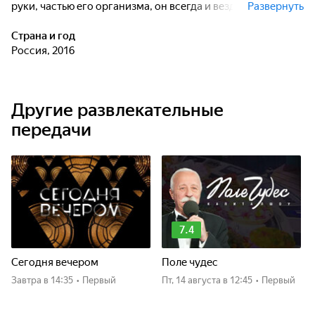
руки, частью его организма, он всегда и везде с ней и
Развернуть
снимает все и вся в городе в котором живет. Свадьбы,
похороны, друзья, заказчики, местные таланты и просто
Страна и год
люди становятся его "жертвами"...
Россия, 2016
Другие развлекательные
передачи
7.4
Сегодня вечером
Поле чудес
Завтра
в 14:35
•
Первый
пт, 14 августа
в 12:45
•
Первый