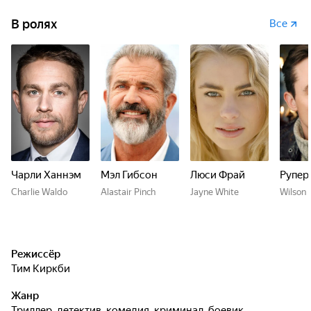
В ролях
Все
Чарли Ханнэм
Мэл Гибсон
Люси Фрай
Рупер
Charlie Waldo
Alastair Pinch
Jayne White
Wilson 
Режиссёр
Тим Киркби
Жанр
триллер, детектив, комедия, криминал, боевик