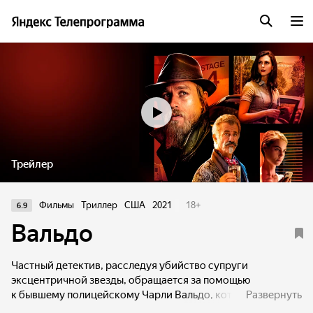
Трейлер
Фильмы
Триллер
США
2021
18
+
6.9
Вальдо
Частный детектив, расследуя убийство супруги
эксцентричной звезды, обращается за помощью
к бывшему полицейскому Чарли Вальдо, который после
Развернуть
громкого скандала ушел со службы и поселился в лесу.