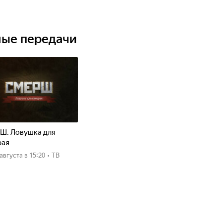
ные передачи
Ш. Ловушка для
рая
8 августа
в 15:20
•
ТВ