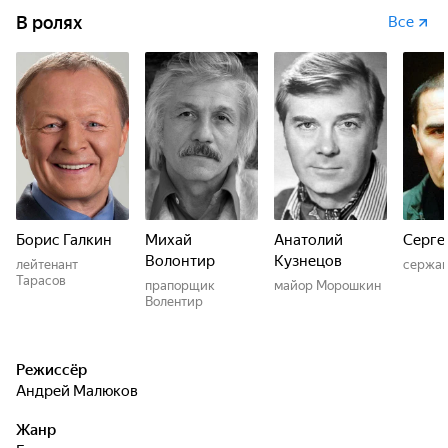
В ролях
Все
Борис Галкин
Михай
Анатолий
Серге
Волонтир
Кузнецов
лейтенант
сержан
Тарасов
прапорщик
майор Морошкин
Волентир
Режиссёр
Андрей Малюков
Жанр