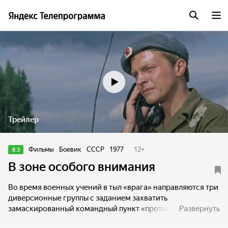
Трейлер
Фильмы
Боевик
СССР
1977
12
+
8.3
В зоне особого внимания
Во время военных учений в тыл «врага» направляются три
диверсионные группы с заданием захватить
замаскированный командный пункт «противника». Срок
Развернуть
выполнения задания — двое суток.