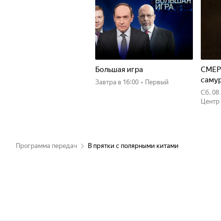
Большая игра
СМЕР
саму
Завтра
в 16:00
•
Первый
сб, 0
Центр
Программа передач
В прятки с полярными китами