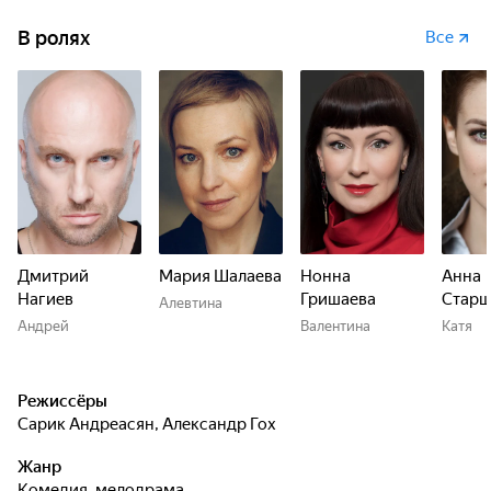
В ролях
Все
Дмитрий
Мария Шалаева
Нонна
Анна
Нагиев
Гришаева
Старш
Алевтина
Андрей
Валентина
Катя
Режиссёры
Сарик Андреасян
,
Александр Гох
Жанр
комедия, мелодрама