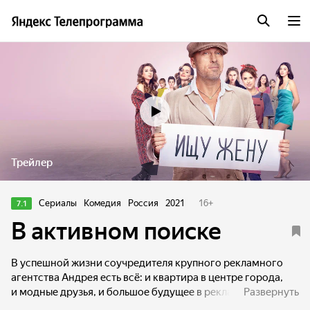
Трейлер
Сериалы
Комедия
Россия
2021
16
+
7.1
В активном поиске
В успешной жизни соучредителя крупного рекламного
агентства Андрея есть всё: и квартира в центре города,
и модные друзья, и большое будущее в рекламной сфере.
Развернуть
Но однажды на пороге его дома появляется девятилетний