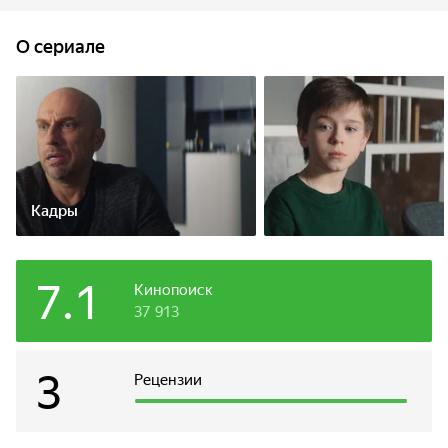
ребенок, утверждающий, что он его сын. Теперь Андрею
предстоит нелегкий путь: стать отцом, не отказываясь
O сериале
от карьеры, и, главное, найти мать ребенка из десятков
своих бывших возлюбленных.
Кадры
7.1
Кинопоиск
37 913
3
Рецензии