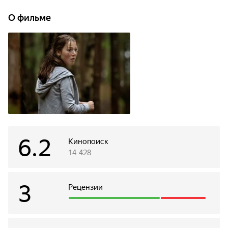
камеры — 19-летняя Кайя, которая здесь проводит время
со своей младшей сестрой Эмили. Сёстры ссорятся,
О фильме
потому что Эмили не нравится в лагере, но внезапно
раздаётся первый выстрел.
6.2
Кинопоиск
14 428
3
Рецензии