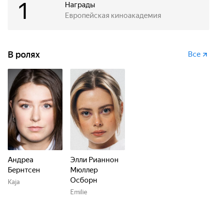
1
Награды
Европейская киноакадемия
В ролях
Все
Андреа
Элли Рианнон
Бернтсен
Мюллер
Осборн
Kaja
Emilie