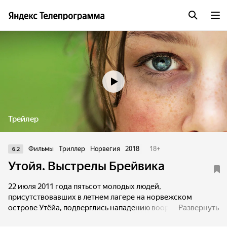
Трейлер
Фильмы
Триллер
Норвегия
2018
18
+
6.2
Утойя. Выстрелы Брейвика
22 июля 2011 года пятьсот молодых людей,
присутствовавших в летнем лагере на норвежском
острове Утёйа, подверглись нападению вооружённого
Развернуть
правого экстремиста Андерса Брейвика. В объективе