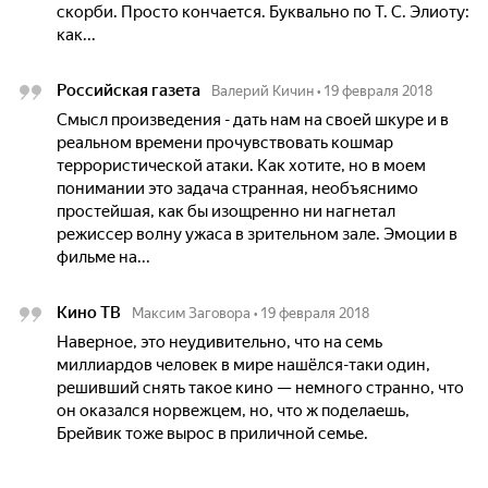
скорби. Просто кончается. Буквально по Т. С. Элиоту:
как...
Российская газета
Валерий Кичин
•
19 февраля 2018
Смысл произведения - дать нам на своей шкуре и в
реальном времени прочувствовать кошмар
террористической атаки. Как хотите, но в моем
понимании это задача странная, необъяснимо
простейшая, как бы изощренно ни нагнетал
режиссер волну ужаса в зрительном зале. Эмоции в
фильме на...
Кино ТВ
Максим Заговора
•
19 февраля 2018
Наверное, это неудивительно, что на семь
миллиардов человек в мире нашёлся-таки один,
решивший снять такое кино — немного странно, что
он оказался норвежцем, но, что ж поделаешь,
Брейвик тоже вырос в приличной семье.