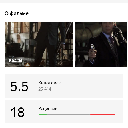
единственная проблема. Она перешла дорогу секретному
международному синдикату, который ищет нечто более
О фильме
ценное, чем бриллианты. С этого момента для Алекс
единственный способ спастись – бежать. И как можно
быстрее
Кадры
5.5
Кинопоиск
25 414
18
Рецензии