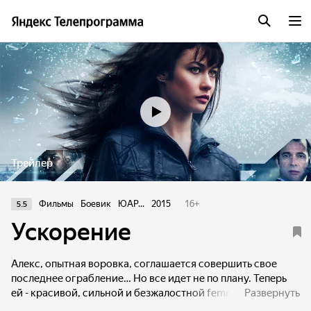
Трейлер
Фильмы
Боевик
ЮАР...
2015
16
+
5.5
Ускорение
Алекс, опытная воровка, соглашается совершить свое
последнее ограбление… Но все идет не по плану. Теперь
ей - красивой, сильной и безжалостной femme fatale -
Развернуть
угрожает опасность. И неудачное ограбление – не