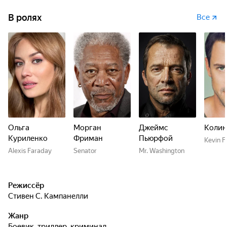
В ролях
Все
Ольга
Морган
Джеймс
Колин
Куриленко
Фриман
Пьюрфой
Kevin Fu
Alexis Faraday
Senator
Mr. Washington
Режиссёр
Стивен С. Кампанелли
Жанр
боевик, триллер, криминал