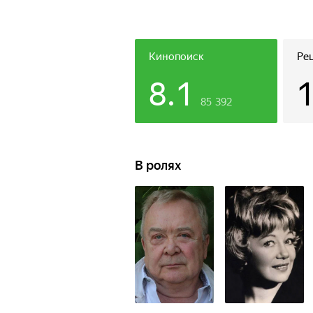
Кинопоиск
Ре
8.1
85 392
В ролях