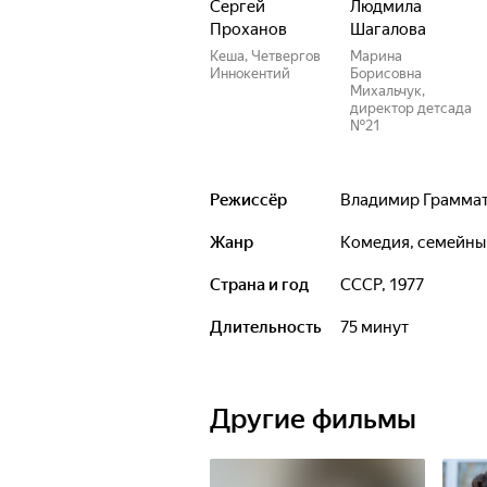
Сергей
Людмила
Проханов
Шагалова
Кеша, Четвергов
Марина
Иннокентий
Борисовна
Михальчук,
директор детсада
№21
Режиссёр
Владимир Грамма
Жанр
комедия, семейн
Страна и год
СССР, 1977
Длительность
75 минут
Другие фильмы