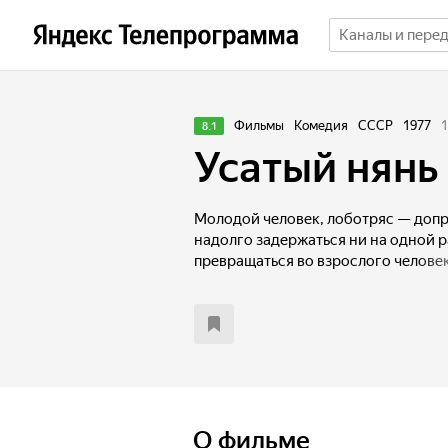
Фильмы
Комедия
СССР
1977
1
8.1
Усатый нянь
Молодой человек, лоботряс — допр
надолго задержаться ни на одной р
превращаться во взрослого человек
объектом смелого эксперимента: ег
сад. Расстаться с детством ему помо
О фильме