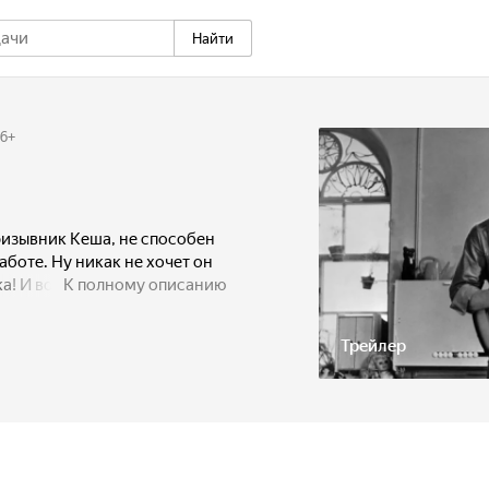
Найти
6
+
изывник Кеша, не способен
аботе. Ну никак не хочет он
а! И вот он становится
К полному описанию
о берут на работу в детский
гут дети...
Трейлер