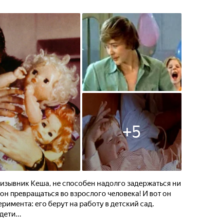
+
5
изывник Кеша, не способен надолго задержаться ни
 он превращаться во взрослого человека! И вот он
римента: его берут на работу в детский сад.
дети...