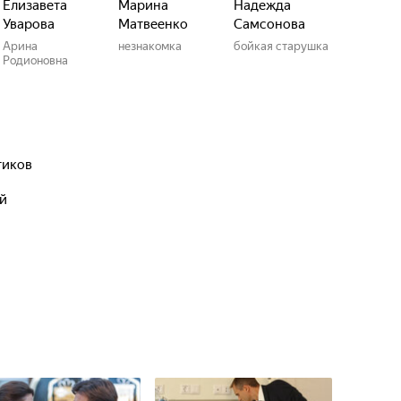
Елизавета
Марина
Надежда
Уварова
Матвеенко
Самсонова
Арина
незнакомка
бойкая старушка
Родионовна
тиков
ый