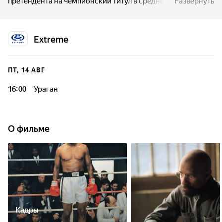
претендента на чемпионский титул в среднем весе в июне
Развернуть
1966 года. После убийства трех человек в одном из баров
Нью-Джерси его обвинили в этом страшном преступлении
и приговорили к трем пожизненным тюремным срокам.
Extreme
ПТ, 14 АВГ
16:00
Ураган
О фильме
Кадры