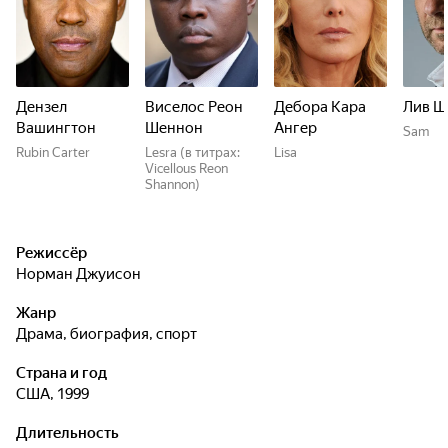
Дензел
Виселос Реон
Дебора Кара
Лив Ш
Вашингтон
Шеннон
Ангер
Sam
Rubin Carter
Lesra (в титрах:
Lisa
Vicellous Reon
Shannon)
Режиссёр
Норман Джуисон
Жанр
драма, биография, спорт
Страна и год
США, 1999
Длительность