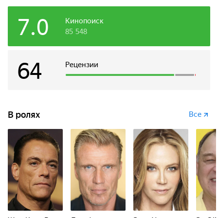
7.0
Кинопоиск
85 548
64
Рецензии
В ролях
Все