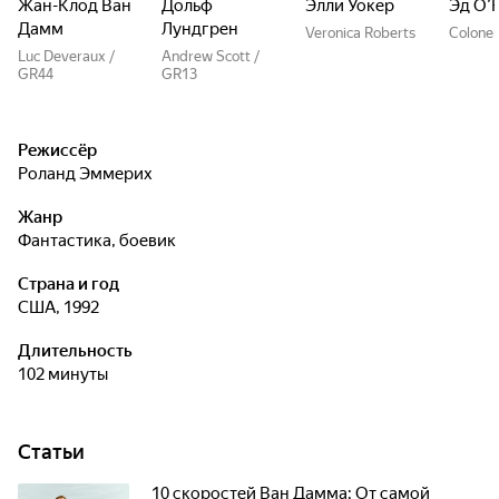
Жан-Клод Ван
Дольф
Элли Уокер
Эд О’
Дамм
Лундгрен
Veronica Roberts
Colonel
Luc Deveraux /
Andrew Scott /
GR44
GR13
Режиссёр
Роланд Эммерих
Жанр
фантастика, боевик
Страна и год
США, 1992
Длительность
102 минуты
Статьи
10 скоростей Ван Дамма: От самой