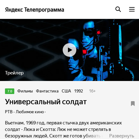
Трейлер
Фильмы
Фантастика
США
1992
16
+
7.0
Универсальный солдат
РТВ - Любимое кино ·
Вьетнам, 1969 год, первая стычка двух американских
солдат - Люка и Скотта: Люк не может стрелять в
безоружных людей, Скотт же готов убивать и убивать с
Развернуть