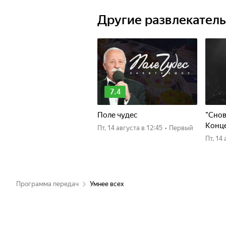
Другие развлекател
7.4
Поле чудес
"Снов
Конце
пт, 14 августа
в 12:45
•
Первый
пт, 1
Программа передач
Умнее всех