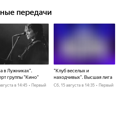
ьные передачи
а в Лужниках".
"Клуб веселых и
рт группы "Кино"
находчивых". Высшая лига
4 августа
в 14:45
•
Первый
сб, 15 августа
в 14:35
•
Первый