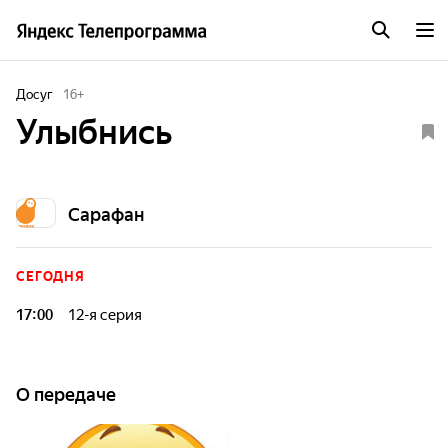
Досуг
16
+
Улыбнись
Сарафан
СЕГОДНЯ
17:00
12-я серия
Пора улыбнуться и зарядиться хорошим настроением
вместе с юмористическими шоу "Улыбнись!". Популярные
юмористические скетчы канадского производства
О передаче
подарят телезрителям лучшие развлечения.