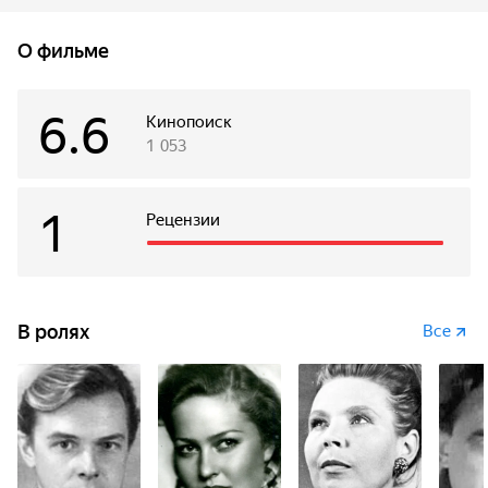
Конструирует планеры, которые летают дальше других,
возится с малышами из подшефного класса. С отцом-
О фильме
капитаном ездит на рыбалку. Когда начинается Великая
Отечественная война, отец уходит на фронт, а Володя
добивается, чтобы его взяли в партизанский отряд...
6.6
Кинопоиск
1 053
1
Рецензии
В ролях
Все