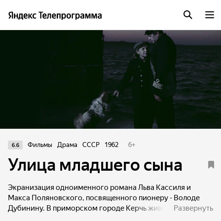
Фильмы
Драма
СССР
1962
6
+
6.6
Улица младшего сына
Экранизация одноименного романа Льва Кассиля и
Макса Поляновского, посвященного пионеру - Володе
Дубинину. В приморском городе Керчь живет мальчишка
Развернуть
Володя. На уроках зачитывается книгой о Чкалове.