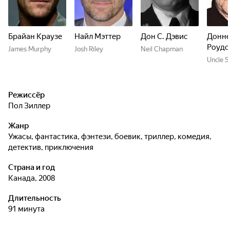
Брайан Краузе
Найл Мэттер
Дон С. Дэвис
Донне
Роудс
James Murphy
Josh Riley
Neil Chapman
Uncle S
Режиссёр
Пол Зиллер
Жанр
ужасы, фантастика, фэнтези, боевик, триллер, комедия,
детектив, приключения
Страна и год
Канада, 2008
Длительность
91 минута