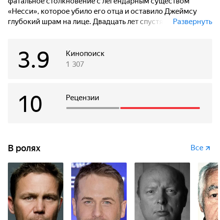
фатальное столкновение с легендарным существом
«Несси», которое убило его отца и оставило Джеймсу
глубокий шрам на лице. Двадцать лет спустя Джеймс
Развернуть
отправляется на поиски Несси в сонный город Острова
Пику, Ашбурн.
3.9
Кинопоиск
1 307
10
Рецензии
В ролях
Все