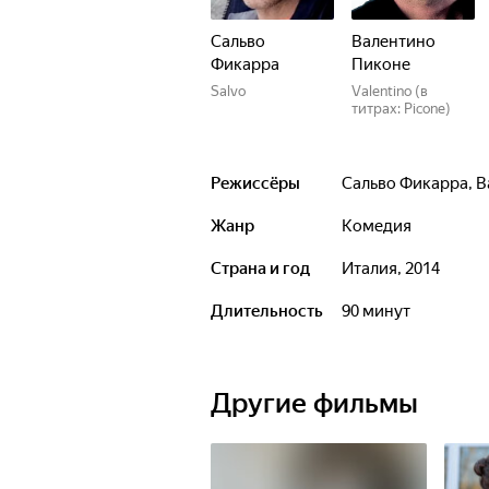
Сальво
Валентино
Фикарра
Пиконе
Salvo
Valentino (в
титрах: Picone)
Режиссёры
Сальво Фикарра
,
В
Жанр
комедия
Страна и год
Италия, 2014
Длительность
90 минут
Другие фильмы