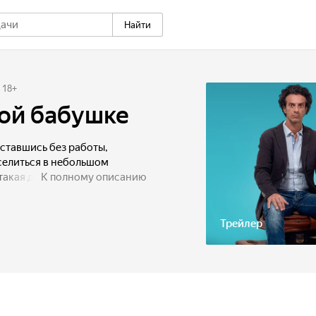
Найти
18
+
вой бабушке
оставшись без работы,
селиться в небольшом
такая дорогая и легче
К полному описанию
еальность оказывается
ставляли: в городке остались
, герои вскоре понимают,
Трейлер
 ведь у каждого из них есть