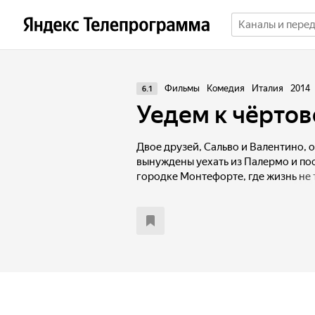
Фильмы
Комедия
Италия
2014
6.1
Уедем к чёрто
Двое друзей, Сальво и Валентино, 
вынуждены уехать из Палермо и по
городке Монтефорте, где жизнь не 
сводить концы с концами. Новая р
совсем не такой, как они себе пред
почти одни пожилые люди. Впрочем
что старики не так уж и бесполезны,
неплохая пенсия.