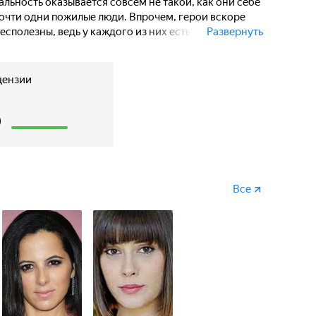
альность оказывается совсем не такой, как они себе
почти одни пожилые люди. Впрочем, герои вскоре
бесполезны, ведь у каждого из них есть неплохая
Развернуть
цензии
6
Все