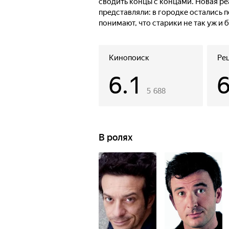
сводить концы с концами. Новая ре
представляли: в городке остались 
понимают, что старики не так уж и 
пенсия.
Кинопоиск
Ре
6.1
5 688
В ролях