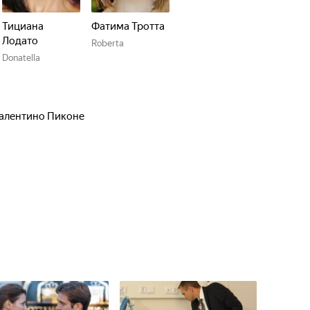
Тициана
Фатима Тротта
Лодато
Roberta
Donatella
алентино Пиконе