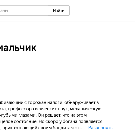
Найти
мальчик
ыбивающий с горожан налоги, обнаруживает в
та, профессора всяческих наук, механическую
лубыми глазами. Он решает, что на этом
целое состояние. Но скоро у богача появляется
, приказывающий своим бандитам отыскать и
Развернуть
узнать принцип, по которому собран этот робот, и