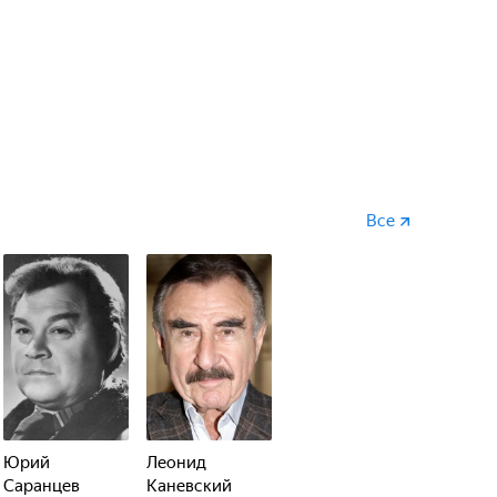
ьчиков. Подручные ему будут больше не нужны, так
гстеров.
Все
Юрий
Леонид
Саранцев
Каневский