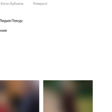
богач Бубнила
Апперкот
Лидия Пекур
ения