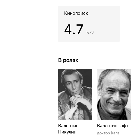
создать тысячу точно таких же мал
как один робот заменит десять ган
Кинопоиск
4.7
572
В ролях
Валентин
Валентин Гафт
Никулин
доктор Капа