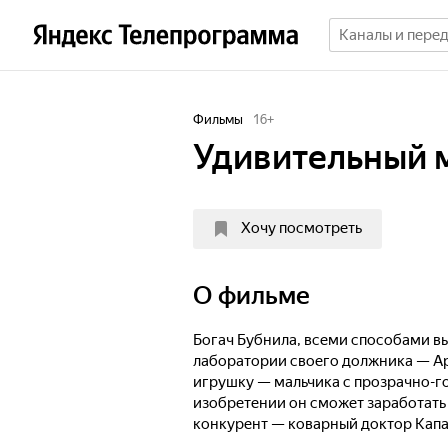
Фильмы
16
+
Удивительный 
Хочу посмотреть
О фильме
Богач Бубнила, всеми способами в
лаборатории своего должника — Ар
игрушку — мальчика с прозрачно-го
изобретении он сможет заработать 
конкурент — коварный доктор Капа
похитить робота. Доктор возмечтал 