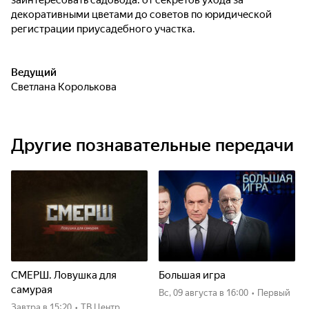
заинтересовать садовода: от секретов ухода за
декоративными цветами до советов по юридической
регистрации приусадебного участка.
Ведущий
Светлана Королькова
Другие познавательные передачи
СМЕРШ. Ловушка для
Большая игра
самурая
вс, 09 августа
в 16:00
•
Первый
Завтра
в 15:20
•
ТВ Центр