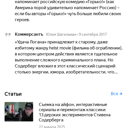
напоминает российскую комедию «Горько!» (как
Америка порой удивительно напоминает Россию) –
если бы авторы «Горько!» чуть больше любили своих
героев.
Коммерсантъ
Юлия Шагельман
•
9 сентября 2017
«Удача Логана» принадлежит к старому, даже
избитому жанру heist movie (фильма об ограблении),
в котором центром действия является тщательное
выполнение сложного криминального плана. Но
Содерберг вложил в этот классический сценарий
столько энергии, юмора, изобретательности, что...
Статьи
Все
Съемка на айфон, интерактивные
сериалы и перемонтаж классики:
13 дерзких экспериментов Стивена
Содерберга
22 января 2025