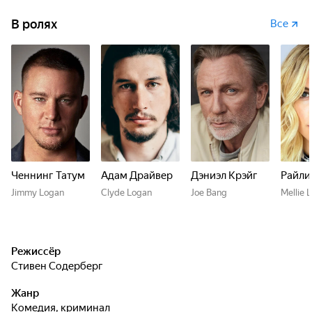
В ролях
Все
Ченнинг Татум
Адам Драйвер
Дэниэл Крэйг
Райли
Jimmy Logan
Clyde Logan
Joe Bang
Mellie 
Режиссёр
Стивен Содерберг
Жанр
комедия, криминал