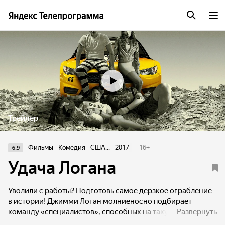
Трейлер
Фильмы
Комедия
США...
2017
16
+
6.9
Удача Логана
Уволили с работы? Подготовь самое дерзкое ограбление
в истории! Джимми Логан молниеносно подбирает
команду «специалистов», способных на такую аферу, и
Развернуть
надеется выйти сухим из воды. Будь как Логан!