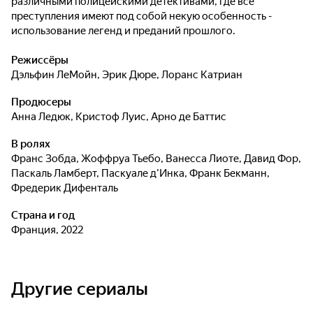
различными полицейскими детективами, где все
преступления имеют под собой некую особенность -
использование легенд и преданий прошлого.
Режиссёры
Дэльфин ЛеМойн
,
Эрик Дюре
,
Лоранс Катриан
Продюсеры
Анна Ледюк
,
Кристоф Луис
,
Арно де Баттис
В ролях
Франс Зобда
,
Жоффруа Тьебо
,
Ванесса Лиоте
,
Давид Фор
,
Паскаль Ламберт
,
Паскуале д'Инка
,
Франк Бекманн
,
Фредерик Дифенталь
Страна и год
Франция, 2022
Другие сериалы