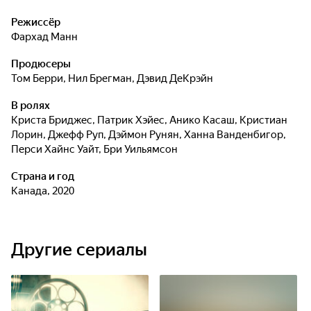
Режиссёр
Фархад Манн
Продюсеры
Том Берри
,
Нил Брегман
,
Дэвид ДеКрэйн
В ролях
Криста Бриджес
,
Патрик Хэйес
,
Анико Касаш
,
Кристиан
Лорин
,
Джефф Руп
,
Дэймон Рунян
,
Ханна Ванденбигор
,
Перси Хайнс Уайт
,
Бри Уильямсон
Страна и год
Канада, 2020
Другие сериалы