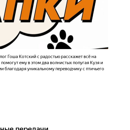
ог Гоша Котский с радостью расскажет всё на
 помогут ему в этом два волнистых попугая Кузя и
и благодаря уникальному переводчику с птичьего
ьные передачи