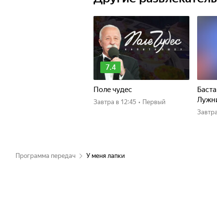
7.4
Поле чудес
Баста
Лужн
Завтра
в 12:45
•
Первый
Завтр
Программа передач
У меня лапки