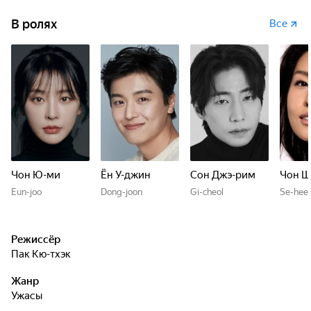
В ролях
Все
Чон Ю-ми
Ён У-джин
Сон Джэ-рим
Чон Щ
Eun-joo
Dong-joon
Gi-cheol
Se-hee
Режиссёр
Пак Кю-тхэк
Жанр
ужасы