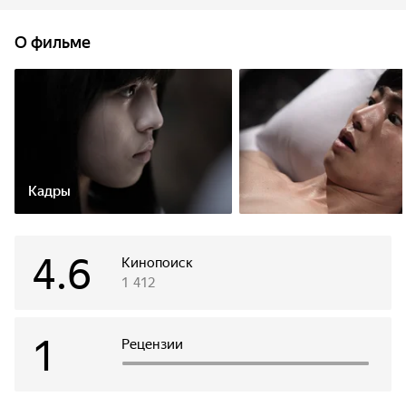
убийства незнакомца друзья прячут его тело в
заброшенной шахте и оказываются запертыми в тёмных
О фильме
лабиринтах.
Кадры
4.6
Кинопоиск
1 412
1
Рецензии