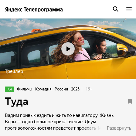
Трейлер
Фильмы
Комедия
Россия
2025
16
+
7.4
Туда
Вадим привык ездить и жить по навигатору. Жизнь
Веры — одно большое приключение. Двум
противоположностям предстоит проехать 1400
Развернуть
километров на обычном городском такси, увидеть пять