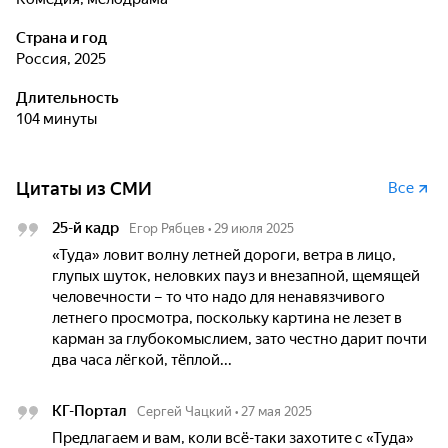
Страна и год
Россия, 2025
Длительность
104 минуты
Цитаты из СМИ
Все
25-й кадр
Егор Рябцев
•
29 июля 2025
«Туда» ловит волну летней дороги, ветра в лицо,
глупых шуток, неловких пауз и внезапной, щемящей
человечности – то что надо для ненавязчивого
летнего просмотра, поскольку картина не лезет в
карман за глубокомыслием, зато честно дарит почти
два часа лёгкой, тёплой...
КГ-Портал
Сергей Чацкий
•
27 мая 2025
Предлагаем и вам, коли всё-таки захотите с «Туда»