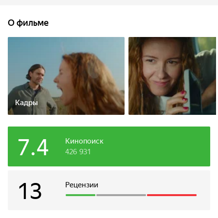
живописных городов и испытать миллион эмоций на пути
друг к другу.
О фильме
Кадры
7.4
Кинопоиск
426 931
13
Рецензии