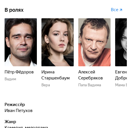
В ролях
Все
Пётр Фёдоров
Ирина
Алексей
Евген
Старшенбаум
Серебряков
Добро
Вадим
Вера
Папа Вадима
Мама 
Режиссёр
Иван Петухов
Жанр
комедия, мелодрама