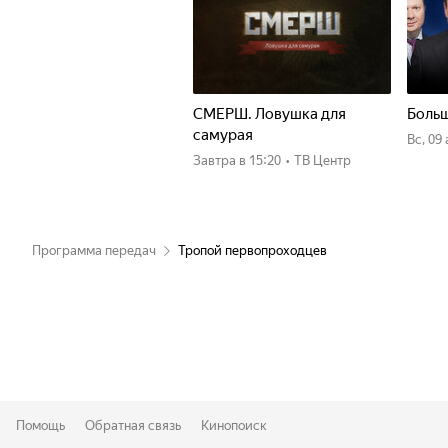
СМЕРШ. Ловушка для
Больш
самурая
вс, 09
Завтра
в 15:20
•
ТВ Центр
Программа передач
Тропой первопроходцев
Помощь
Обратная связь
Кинопоиск