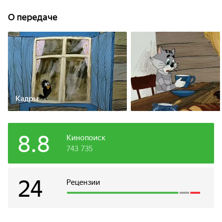
своими новыми приятелями - котом Матроскиным и
верным песиком Шариком - отправиться в деревню
О передаче
Простоквашино.
Кадры
8.8
Кинопоиск
743 735
24
Рецензии