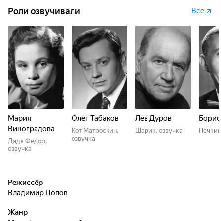
Роли озвучивали
Все
Мария
Олег Табаков
Лев Дуров
Борис
Виноградова
Кот Матроскин,
Шарик, озвучка
Печкин
озвучка
Дядя Фёдор,
озвучка
Режиссёр
Владимир Попов
Жанр