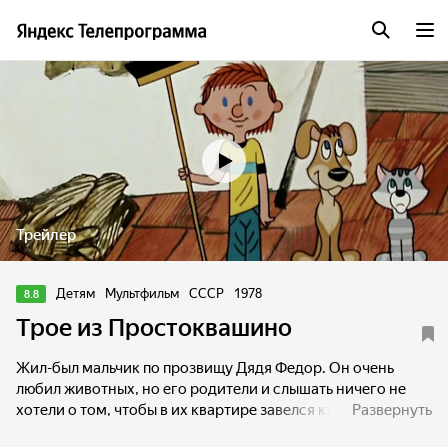
Трейлер
Детям
Мультфильм
СССР
1978
8.8
Трое из Простоквашино
Жил-был мальчик по прозвищу Дядя Федор. Он очень
любил животных, но его родители и слышать ничего не
хотели о том, чтобы в их квартире завелся кто-то
Развернуть
хвостатый и лохматый. И пришлось Дяде Федору со