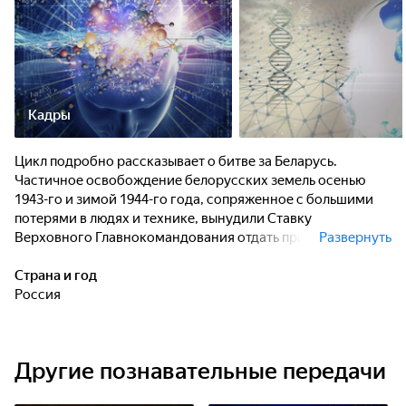
Кадры
Цикл подробно рассказывает о битве за Беларусь.
Частичное освобождение белорусских земель осенью
1943-го и зимой 1944-го года, сопряженное с большими
потерями в людях и технике, вынудили Ставку
Верховного Главнокомандования отдать приказ о
Развернуть
переходе к обороне и подготовке стратегической
наступательной операции летом. Операция получила
Страна и год
название "Багратион" и стала совершенно новым словом
Россия
в военном искусстве. На Западе её называют "Канны на
Березине" и изучают во всех военных учебных
заведениях. Для немецкой армии поражение в Беларуси
Другие познавательные передачи
признается крупнейшим в истории.