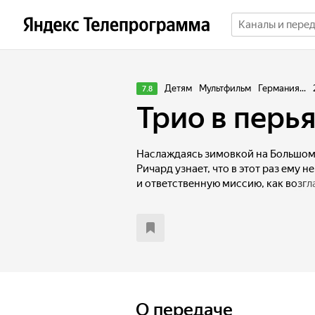
Детям
Мультфильм
Германия...
7.8
Трио в перья
Наслаждаясь зимовкой на Большом
Ричард узнает, что в этот раз ему 
и ответственную миссию, как возгл
домой, на север. Не желая с этим м
в самостоятельное путешествие, п
и приключений. По пути Ричарду п
в беду стаю воробьев, угодившую в
под предводительством жадного п
Для обретения свободы пернатым 
в дружную команду, проявить смел
и смекалку, чтобы разгадать ребус
О передаче