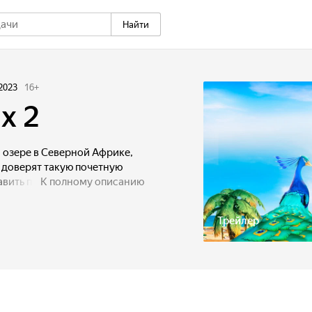
Найти
2023
16
+
х 2
 озере в Северной Африке,
не доверят такую почетную
авить перелет стаи аистов
К полному описанию
ириться, он убегает
олное опасностей
Трейлер
редстоит встретить попавшую
 плен злобных птиц марабу
авлина Замано.
придется объединиться
ость, изобретательность
 и найти таинственный клад