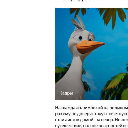
с драгоценностями.
Кадры
Наслаждаясь зимовкой на Большом о
раз ему не доверят такую почетную
стаи аистов домой, на север. Не же
путешествие, полное опасностей и 