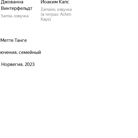
Джованна
Йоаким Капс
Винтерфельдт
Zamano, озвучка
(в титрах: Achim
Samia, озвучка
Kaps)
,
Метте Танге
ключения, семейный
, Норвегия, 2023