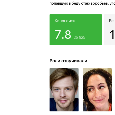
попавшую в беду стаю воробьев, уг
под предводительством жадного па
придется объединиться в дружную 
и смекалку, чтобы разгадать ребус
Кинопоиск
Ре
7.8
26 925
Роли озвучивали