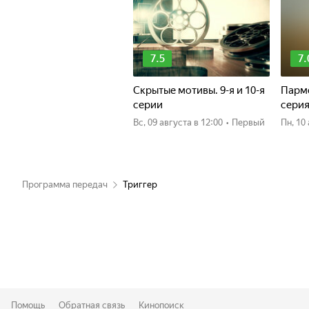
7.5
7.
Скрытые мотивы. 9-я и 10-я
Пармс
серии
сери
вс, 09 августа
в 12:00
•
Первый
пн, 1
Программа передач
Триггер
Помощь
Обратная связь
Кинопоиск