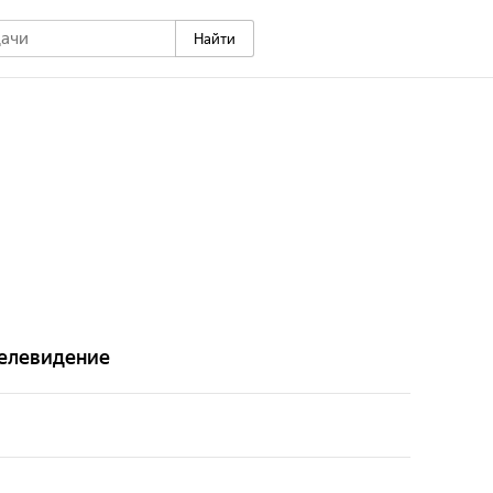
Найти
елевидение
ит решить сложную морально-этическую проблему
оритета, связанную с его желанием жестоко