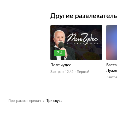
Другие развлекател
7.4
Поле чудес
Баста
Лужн
Завтра
в 12:45
•
Первый
Завтр
Программа передач
Три соуса