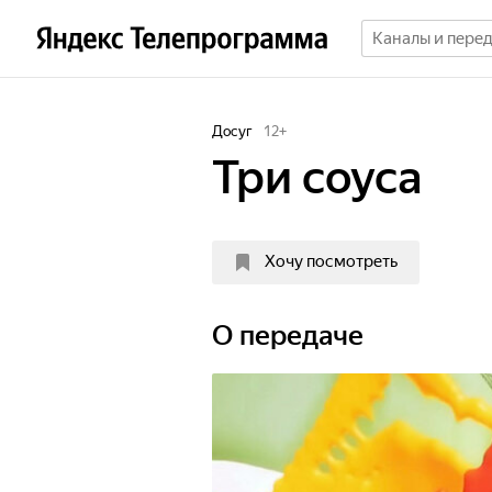
Досуг
12
+
Три соуса
Хочу посмотреть
О передаче