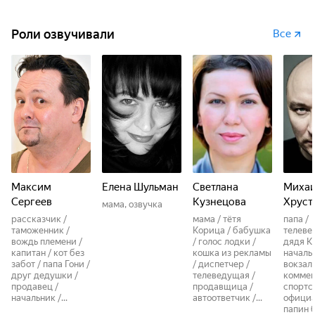
Роли озвучивали
Все
Максим
Елена Шульман
Светлана
Миха
Сергеев
Кузнецова
Хруст
мама, озвучка
рассказчик /
мама / тётя
папа /
таможенник /
Корица / бабушка
телеве
вождь племени /
/ голос лодки /
дядя Ке
капитан / кот без
кошка из рекламы
началь
забот / папа Гони /
/ диспетчер /
вокзала
друг дедушки /
телеведущая /
коммен
продавец /
продавщица /
спортс
начальник /...
автоответчик /...
официан
папин б