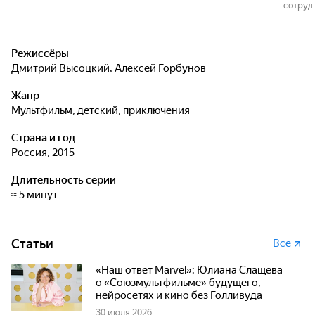
сотрудн
Режиссёры
Дмитрий Высоцкий
,
Алексей Горбунов
Жанр
мультфильм, детский, приключения
Страна и год
Россия, 2015
Длительность серии
≈ 5 минут
Статьи
Все
«Наш ответ Marvel»: Юлиана Слащева
о «Союзмультфильме» будущего,
нейросетях и кино без Голливуда
30 июля 2026