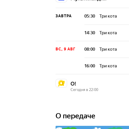
05:30
Три кота
ЗАВТРА
14:30
Три кота
08:00
Три кота
ВС, 9 АВГ
16:00
Три кота
О!
Сегодня в 22:00
22:00
00:20
СЕГОДНЯ
О передаче
06:10
10:20
20:0
ЗАВТРА