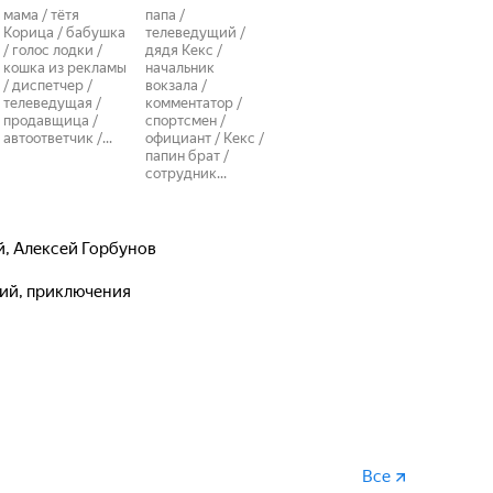
мама / тётя
папа /
Корица / бабушка
телеведущий /
/ голос лодки /
дядя Кекс /
кошка из рекламы
начальник
/ диспетчер /
вокзала /
телеведущая /
комментатор /
продавщица /
спортсмен /
автоответчик /...
официант / Кекс /
папин брат /
сотрудник...
й
,
Алексей Горбунов
кий, приключения
Все