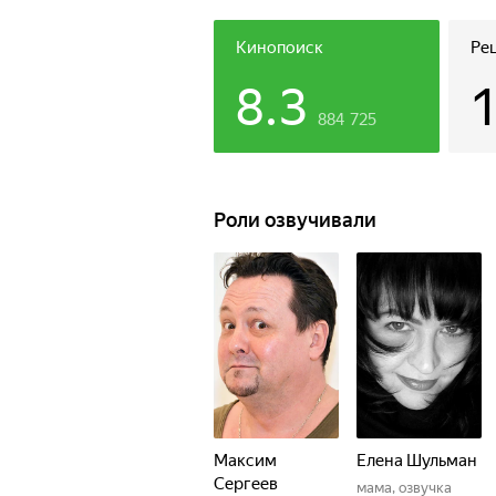
Кинопоиск
Ре
8.3
884 725
Роли озвучивали
Максим
Елена Шульман
Сергеев
мама, озвучка