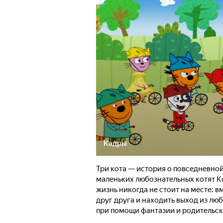
06:10
10:20
20:0
ПТ, 7 АВГ
05:30
00:00
СБ, 8 АВГ
Кадры
Три кота — история о повседневно
маленьких любознательных котят К
жизнь никогда не стоит на месте: 
друг друга и находить выход из лю
при помощи фантазии и родительск