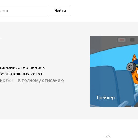
Найти
5
й жизни, отношениях
бознательных котят
 их большой семье жизнь
К полному описанию
они учатся выражать эмоции,
ь выход из любой, даже
Трейлер
ции, при помощи фантазии