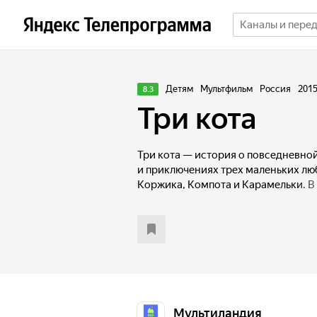
Детям
Мультфильм
Россия
201
8.3
Три кота
Три кота — история о повседневно
и приключениях трех маленьких лю
Коржика, Компота и Карамельки. В
никогда не стоит на месте: вместе 
поддерживать друг друга и находит
непростой на первый взгляд ситуа
и родительского совета.
Мультиландия