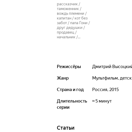
рассказчик /
таможенник /
вождь племени /
капитан / кот без
забот / папа Гони /
друг дедушки /
продавец /
начальник /...
Режиссёры
Дмитрий Высоцки
Жанр
мультфильм, детс
Страна и год
Россия, 2015
Длительность
≈ 5 минут
серии
Статьи