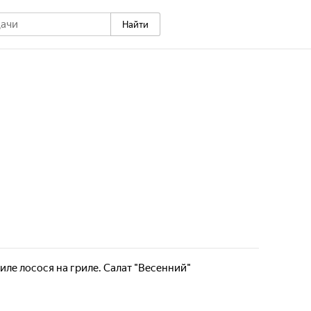
Найти
Филе лосося на гриле. Салат "Весенний"
цептов блюд из рыбы и морепродуктов, а также
иров к ним. Каждый выпуск программы - это