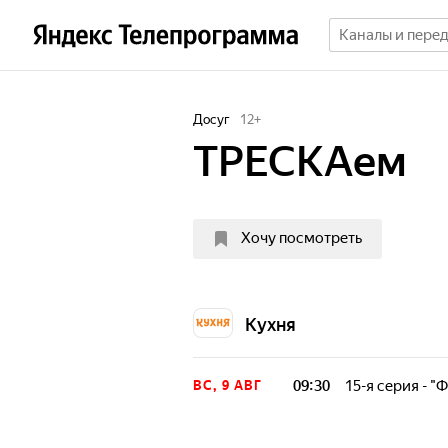
Досуг
12
+
ТРЕСКАем
Хочу посмотреть
Кухня
09:30
15-я серия - "
ВС, 9 АВГ
20 авторских ре
правильных гарн