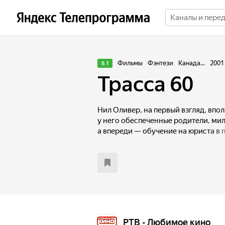
Фильмы
Фэнтези
Канада...
2001
8.1
Трасса 60
Нил Оливер, на первый взгляд, впо
у него обеспеченные родители, ми
а впереди — обучение на юриста в
Однако будущее Нила определяет о
мнением сына. Парень же мечтает 
но отказать родителю не решается.
сниться девушка, которую он ника
из головы. Однажды загадочный му
ему доставить посылку и совершить
которой нет ни на одной карте США.
чудаковатого О. В. Гранта, вместе 
РТВ - Любимое кино