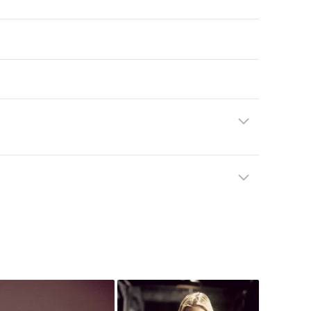
разыскать незнакомку