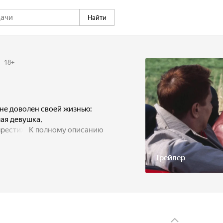
Найти
18
+
лне доволен своей жизнью:
лая девушка,
 престижном университете.
К полному описанию
тец, не особо интересуясь
стать художником,
Трейлер
 С недавних пор ему стала
к не может выбросить
жчина Рэй предлагает
 поездку по автостраде 60,
 В пути он встречает
с которым отправляется