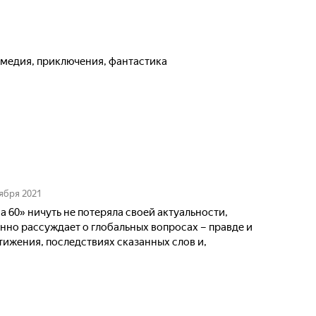
комедия, приключения, фантастика
ября 2021
а 60» ничуть не потеряла своей актуальности,
нно рассуждает о глобальных вопросах – правде и
тижения, последствиях сказанных слов и,