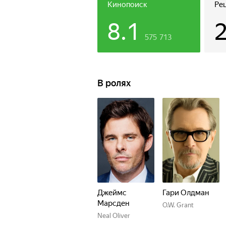
он встречает чудаковатого О. В. Гр
Кинопоиск
Ре
приключениям, пытаясь разыскать н
8.1
575 713
В ролях
Джеймс
Гари Олдман
Марсден
O.W. Grant
Neal Oliver