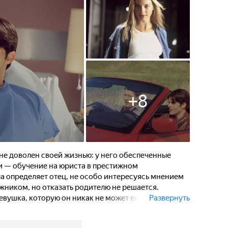
+
8
лне доволен своей жизнью: у него обеспеченные
ди — обучение на юриста в престижном
а определяет отец, не особо интересуясь мнением
ожником, но отказать родителю не решается.
девушка, которую он никак не может выбросить
Развернуть
жчина Рэй предлагает ему доставить посылку
60, которой нет ни на одной карте США. В пути