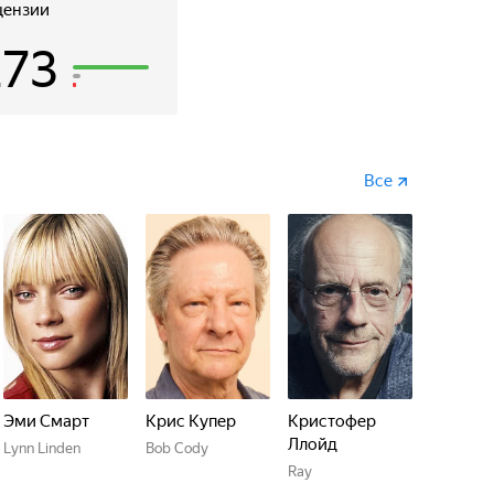
анта, вместе с которым отправляется навстречу
цензии
езнакомку из своих снов.
273
Все
Эми Смарт
Крис Купер
Кристофер
Ллойд
Lynn Linden
Bob Cody
Ray