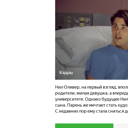
Кадры
Нил Оливер, на первый взгляд, впо
родители, милая девушка, а впере
университете. Однако будущее Нил
сына. Парень же мечтает стать худ
С недавних пор ему стала сниться 
из головы. Однажды загадочный му
и совершить поездку по автостраде 