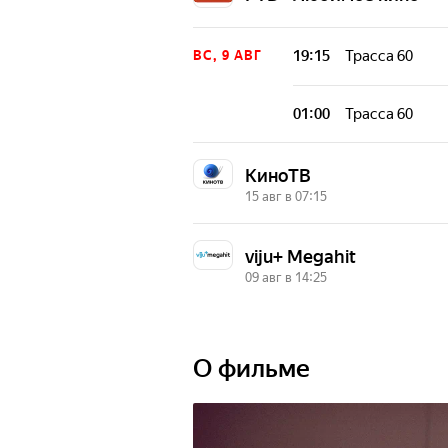
навстречу приключениям, пытаясь 
из своих снов.
19:15
Трасса 60
ВС, 9 АВГ
01:00
Трасса 60
КиноТВ
15 авг в 07:15
07:15
Трасса 60
СБ, 15 АВГ
viju+ Megahit
09 авг в 14:25
14:25
Трасса 60
ВС, 9 АВГ
О фильме
08:20
Трасса 60
ПН, 10 АВГ
18:55
Трасса 60
ЧТ, 13 АВГ