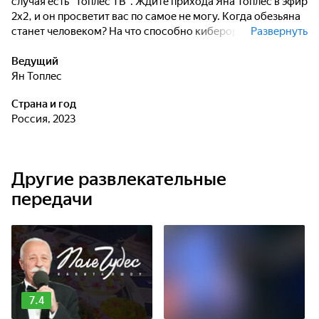
случая есть "Топлес ТВ". Ждите прихода Яна Топлес в эфир
2х2, и он просветит вас по самое не могу. Когда обезьяна
станет человеком? На что способно кибероружие?
Развернуть
Почему искусство стоит дорого? Что делать, когда жизнь
закончилась? Когда уже закончится это описание?
Ведущий
Позвольте Яну ответить на все ваши вопросы, пока вы
Ян Топлес
сидите и спокойно смотрите 2х2.
Страна и год
Россия, 2023
Другие развлекательные
передачи
7.4