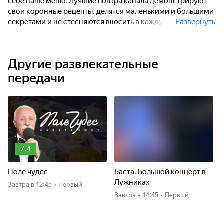
себе наше меню. Лучшие повара канала демонстрируют
свои коронные рецепты, делятся маленькими и большими
секретами и не стесняются вносить в каждую передачу
Развернуть
личное начало, рассказывая о собственном опыте и
делясь профессиональными наблюдениями.
Другие развлекательные
передачи
7.4
Поле чудес
Баста. Большой концерт в
Лужниках
Завтра
в 12:45
•
Первый
Завтра
в 14:45
•
Первый