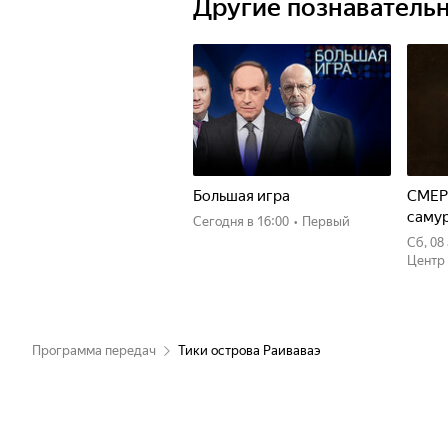
Другие познаватель
Большая игра
СМЕР
саму
Сегодня
в 16:00
•
Первый
сб, 0
Центр
Программа передач
Тики острова Раиваваэ