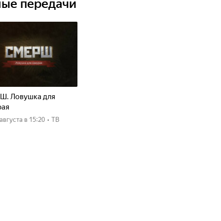
ные передачи
Ш. Ловушка для
рая
8 августа
в 15:20
•
ТВ