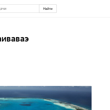
Найти
аиваваэ